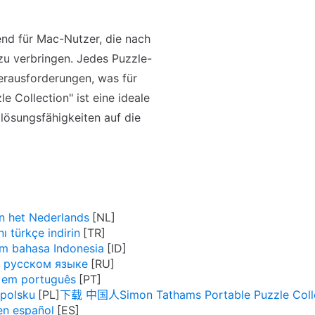
end für Mac-Nutzer, die nach
 zu verbringen. Jedes Puzzle-
erausforderungen, was für
 Collection" ist eine ideale
mlösungsfähigkeiten auf die
n het Nederlands
 türkçe indirin
am bahasa Indonesia
на русском языке
n em português
 polsku
下载 中国人Simon Tathams Portable Puzzle Coll
en español