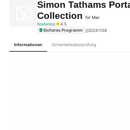
Simon Tathams Porta
Collection
für Mac
Kostenlos
4.5
Sicheres Programm
V
20241108
Informationen
Sicherheitsüberprüfung